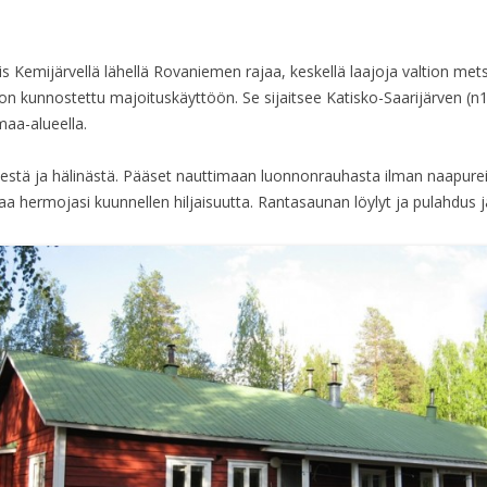
 Kemijärvellä lähellä Rovaniemen rajaa, keskellä laajoja valtion mets
n kunnostettu majoituskäyttöön. Se sijaitsee Katisko-Saarijärven (n17
maa-alueella.
eestä ja hälinästä. Pääset nauttimaan luonnonrauhasta ilman naapurei
ttaa hermojasi kuunnellen hiljaisuutta. Rantasaunan löylyt ja pulahdus j